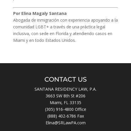
Por Elina Magaly Santana
Abogada de inmigración con experiencia apoyando a la
comunidad LGBT+ a través de una práctica legal
inclusiva, con sede en Florida y atendiendo casos en
Miami y en todo Estados Unidos.
CONTACT US
SANTANA RESIDENCY LAW, P.A.
3663 SW 8th St #206
Miami, FL 33135
(305) 916-4800
Office
(888) 402-6786 Fax
Elina@SRLawPA.com