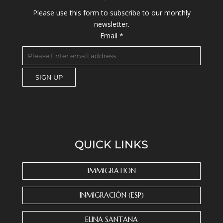
Please use this form to subscribe to our monthly
newsletter.
Email
*
C
o
n
s
QUICK LINKS
t
a
n
IMMIGRATION
t
C
INMIGRACIÓN (ESP)
o
n
ELINA SANTANA